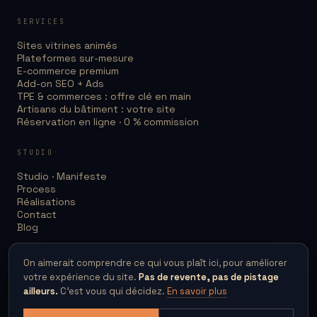
SERVICES
Sites vitrines animés
Plateformes sur-mesure
E-commerce premium
Add-on SEO + Ads
TPE & commerces : offre clé en main
Artisans du bâtiment : votre site
Réservation en ligne · 0 % commission
STUDIO
Studio · Manifeste
Process
Réalisations
Contact
Blog
ZONES DESSERVIES
On aimerait comprendre ce qui vous plaît ici, pour améliorer
votre expérience du site.
Pas de revente, pas de pistage
Agence web Rennes
ailleurs.
C'est vous qui décidez.
En savoir plus
Agence web Saint-Malo
Site internet Fougères