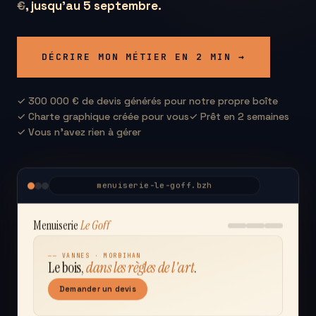
€
, jusqu'au 5 septembre.
DÉCRIRE MON MÉTIER EN 2 MIN →
✓ 300 000 € de devis générés pour notre propre boîte
✓ Charte graphique créée pour vous
✓ Prêt en 2 semaines
✓ Vous n'avez rien à gérer
menuiserie-le-goff.bzh
Menuiserie
Le Goff
── VANNES · MORBIHAN
Le bois,
dans les règles de l'art
.
Demander un devis