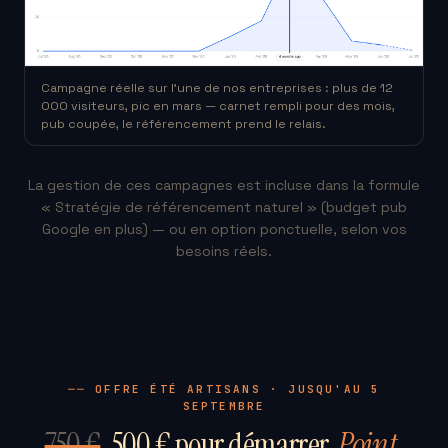
Campagne réelle sur l'une de nos entreprises : plus de 12
000 visiteurs, pic en mars — carnet rempli pour des mois,
pub coupée, le référencement prend le relais.
La gestion de ces campagnes est incluse dans la formule
« Stratégie de référencement naturel » (budget pub
Google en plus) — ou en option ponctuelle, selon vos
besoins réels.
── OFFRE ÉTÉ ARTISANS · JUSQU'AU 5
SEPTEMBRE
750 €
500 € pour démarrer.
Point.