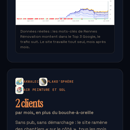
Données réelles : les mots-clés de Rennes
Rénovation montent dans le Top 3 Google, le
trafic suit. Le site travaille tout seul, mois après
mois.
AKWALEC
PLAKO'SPHÈRE
ACR PEINTURE ET SOL
2 clients
par mois, en plus du bouche-à-oreille
Sans pub, sans démarchage : le site ramène
des chantiers « sur le côté », tous les mois,