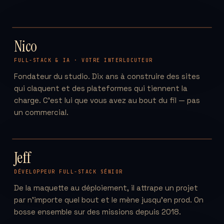
⊹ FONDATEUR
NR
Nico
FULL-STACK & IA · VOTRE INTERLOCUTEUR
Fondateur du studio. Dix ans à construire des sites
qui claquent et des plateformes qui tiennent la
charge. C'est lui que vous avez au bout du fil — pas
un commercial.
JF
Jeff
DÉVELOPPEUR FULL-STACK SÉNIOR
De la maquette au déploiement, il attrape un projet
par n'importe quel bout et le mène jusqu'en prod. On
bosse ensemble sur des missions depuis 2018.