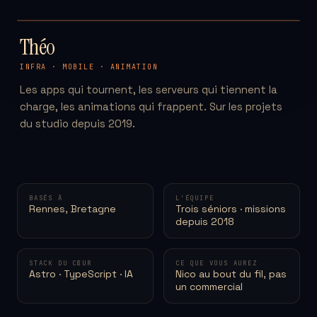
TH
Théo
INFRA · MOBILE · ANIMATION
Les apps qui tournent, les serveurs qui tiennent la
charge, les animations qui frappent. Sur les projets
du studio depuis 2019.
BASÉS À
L'ÉQUIPE
Rennes, Bretagne
Trois séniors · missions
depuis 2018
STACK DU CŒUR
CE QUE VOUS AUREZ
Astro · TypeScript · IA
Nico au bout du fil, pas
un commercial