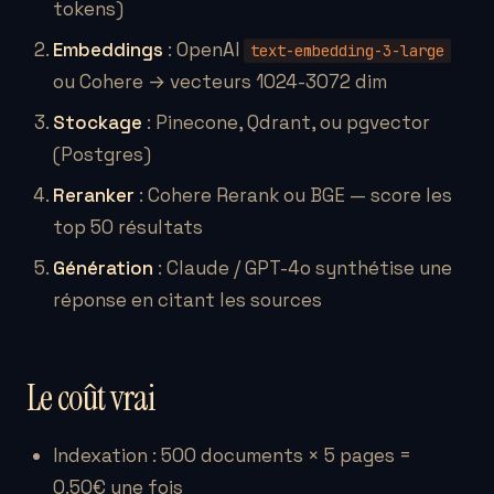
tokens)
Embeddings
: OpenAI
text-embedding-3-large
ou Cohere → vecteurs 1024-3072 dim
Stockage
: Pinecone, Qdrant, ou pgvector
(Postgres)
Reranker
: Cohere Rerank ou BGE — score les
top 50 résultats
Génération
: Claude / GPT-4o synthétise une
réponse en citant les sources
Le coût vrai
Indexation : 500 documents × 5 pages =
0.50€ une fois